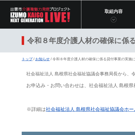
このページの本文へ
取組内容
令和８年度介護人材の確保に係
現
トップ
/
お知らせ
/
令和８年度介護人材の確保に係る貸付事業の実施
在
社会福祉法人 島根県社会福祉協議会事務局長から、
の
位
お申込み・お問い合わせは、社会福祉法人 島根
置：
※詳細は
社会福祉法人 島根県社会福祉協議会ホー