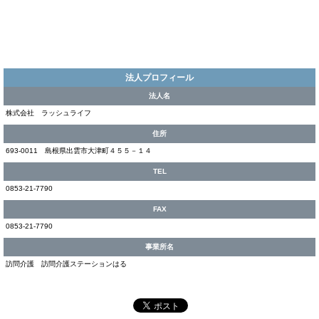
法人プロフィール
法人名
株式会社 ラッシュライフ
住所
693-0011 島根県出雲市大津町４５５－１４
TEL
0853-21-7790
FAX
0853-21-7790
事業所名
訪問介護 訪問介護ステーションはる