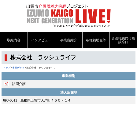
このページの本文へ
介護職員向け相
取組内容
インタビュー
事業所紹介
各種補助金等
談窓口
株式会社 ラッシュライフ
現
トップ
/
事業所ＰＲ
/
株式会社 ラッシュライフ
在
事業種別
の
位
訪問介護
置：
法人所在地
693-0011 島根県出雲市大津町４５５－１４